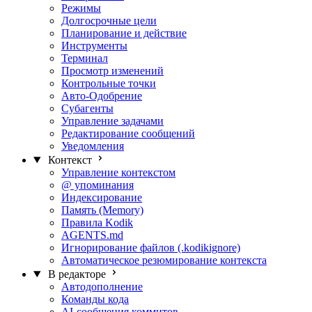
Режимы
Долгосрочные цели
Планирование и действие
Инструменты
Терминал
Просмотр изменений
Контрольные точки
Авто-Одобрение
Субагенты
Управление задачами
Редактирование сообщений
Уведомления
Контекст
Управление контекстом
@ упоминания
Индексирование
Память (Memory)
Правила Kodik
AGENTS.md
Игнорирование файлов (.kodikignore)
Автоматическое резюмирование контекста
В редакторе
Автодополнение
Команды кода
AI-сообщения коммитов