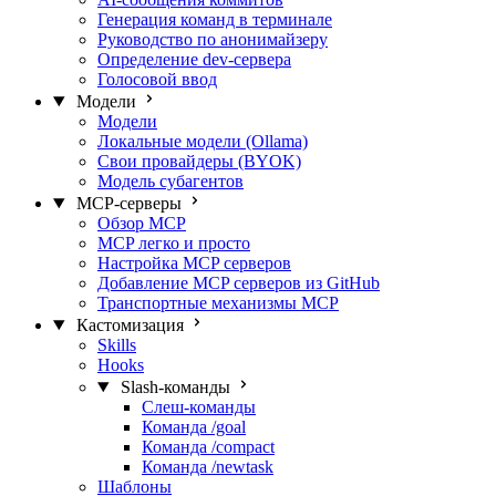
Генерация команд в терминале
Руководство по анонимайзеру
Определение dev-сервера
Голосовой ввод
Модели
Модели
Локальные модели (Ollama)
Свои провайдеры (BYOK)
Модель субагентов
MCP-серверы
Обзор MCP
MCP легко и просто
Настройка MCP серверов
Добавление MCP серверов из GitHub
Транспортные механизмы MCP
Кастомизация
Skills
Hooks
Slash-команды
Слеш-команды
Команда /goal
Команда /compact
Команда /newtask
Шаблоны