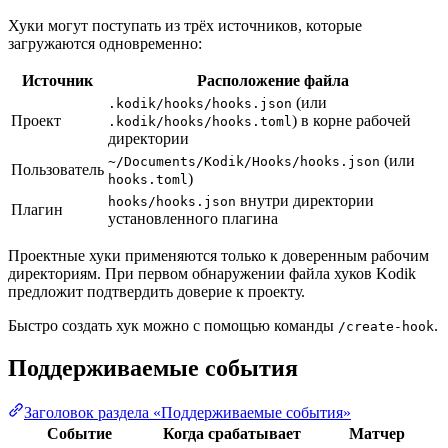
Хуки могут поступать из трёх источников, которые
загружаются одновременно:
Источник
Расположение файла
(или
.kodik/hooks/hooks.json
Проект
) в корне рабочей
.kodik/hooks/hooks.toml
директории
(или
~/Documents/Kodik/Hooks/hooks.json
Пользователь
)
hooks.toml
внутри директории
hooks/hooks.json
Плагин
установленного плагина
Проектные хуки применяются только к доверенным рабочим
директориям. При первом обнаружении файла хуков Kodik
предложит подтвердить доверие к проекту.
Быстро создать хук можно с помощью команды
.
/create-hook
Поддерживаемые события
Заголовок раздела «Поддерживаемые события»
Событие
Когда срабатывает
Матчер