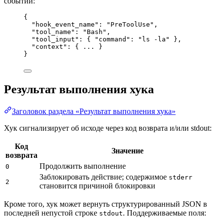
событии:
{
"hook_event_name"
: 
"
PreToolUse
"
,
"tool_name"
: 
"
Bash
"
,
"tool_input"
: { 
"command"
: 
"
ls -la
"
 },
"context"
: { 
...
 }
}
Результат выполнения хука
Заголовок раздела «Результат выполнения хука»
Хук сигнализирует об исходе через код возврата и/или stdout:
Код
Значение
возврата
Продолжить выполнение
0
Заблокировать действие; содержимое
stderr
2
становится причиной блокировки
Кроме того, хук может вернуть структурированный JSON в
последней непустой строке
. Поддерживаемые поля:
stdout