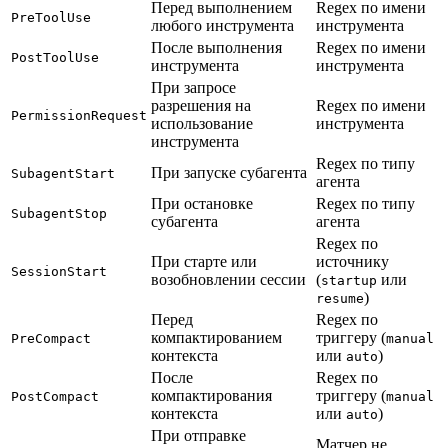
Перед выполнением
Regex по имени
PreToolUse
любого инструмента
инструмента
После выполнения
Regex по имени
PostToolUse
инструмента
инструмента
При запросе
разрешения на
Regex по имени
PermissionRequest
использование
инструмента
инструмента
Regex по типу
При запуске субагента
SubagentStart
агента
При остановке
Regex по типу
SubagentStop
субагента
агента
Regex по
При старте или
источнику
SessionStart
возобновлении сессии
(
или
startup
)
resume
Перед
Regex по
компактированием
триггеру (
PreCompact
manual
контекста
или
)
auto
После
Regex по
компактирования
триггеру (
PostCompact
manual
контекста
или
)
auto
При отправке
Матчер не