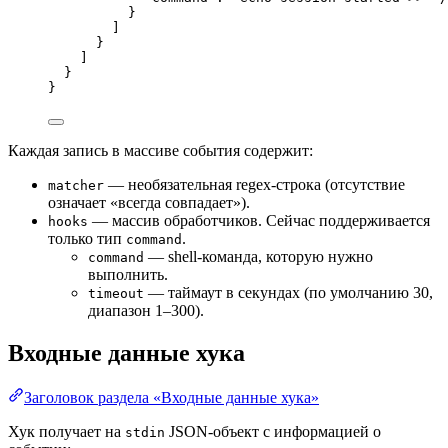
}
]
}
]
}
}
Каждая запись в массиве события содержит:
— необязательная regex-строка (отсутствие
matcher
означает «всегда совпадает»).
— массив обработчиков. Сейчас поддерживается
hooks
только тип
.
command
— shell-команда, которую нужно
command
выполнить.
— таймаут в секундах (по умолчанию 30,
timeout
диапазон 1–300).
Входные данные хука
Заголовок раздела «Входные данные хука»
Хук получает на
JSON-объект с информацией о
stdin