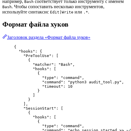
например,
соответствует только инструменту с именем
Bash
. Чтобы сопоставить несколько инструментов,
Bash
используйте синтаксис
или
.
Edit|Write
.*
Формат файла хуков
Заголовок раздела «Формат файла хуков»
{
"hooks"
: {
"PreToolUse"
: [
{
"matcher"
: 
"
Bash
"
,
"hooks"
: [
{
"type"
: 
"
command
"
,
"command"
: 
"
python3 audit_tool.py
"
,
"timeout"
: 
10
}
]
}
],
"SessionStart"
: [
{
"hooks"
: [
{
"type"
: 
"
command
"
,
"command"
: 
"
echo session started >> ~/