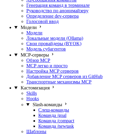
Генерация команд в терминале
Руководство по анонимайзеру
Определение dev-сервера
Голосовой ввод
Модели
Модели
Локальные модели (Ollama)
Свои провайдеры (BYOK)
Модель субагентов
MCP-серверы
Обзор MCP
MCP легко и просто
Настройка MCP серверов
Добавление MCP серверов из GitHub
Транспортные механизмы MCP
Кастомизация
Skills
Hooks
Slash-команды
Слеш-команды
Команда /goal
Команда /compact
Команда /newtask
Шаблоны