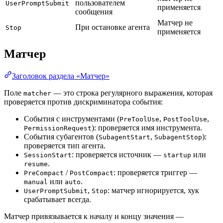
пользователем
UserPromptSubmit
применяется
сообщения
Матчер не
При остановке агента
Stop
применяется
Матчер
Заголовок раздела «Матчер»
Поле
— это строка регулярного выражения, которая
matcher
проверяется против дискриминатора события:
События с инструментами (
,
,
PreToolUse
PostToolUse
): проверяется имя инструмента.
PermissionRequest
События субагентов (
,
):
SubagentStart
SubagentStop
проверяется тип агента.
: проверяется источник —
или
SessionStart
startup
.
resume
/
: проверяется триггер —
PreCompact
PostCompact
или
.
manual
auto
,
: матчер игнорируется, хук
UserPromptSubmit
Stop
срабатывает всегда.
Матчер привязывается к началу и концу значения —