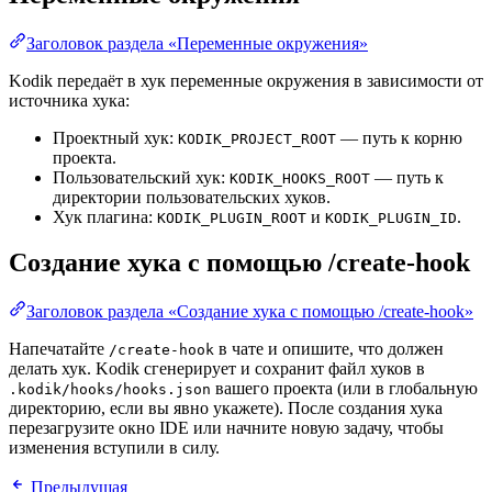
Заголовок раздела «Переменные окружения»
Kodik передаёт в хук переменные окружения в зависимости от
источника хука:
Проектный хук:
— путь к корню
KODIK_PROJECT_ROOT
проекта.
Пользовательский хук:
— путь к
KODIK_HOOKS_ROOT
директории пользовательских хуков.
Хук плагина:
и
.
KODIK_PLUGIN_ROOT
KODIK_PLUGIN_ID
Создание хука с помощью /create-hook
Заголовок раздела «Создание хука с помощью /create-hook»
Напечатайте
в чате и опишите, что должен
/create-hook
делать хук. Kodik сгенерирует и сохранит файл хуков в
вашего проекта (или в глобальную
.kodik/hooks/hooks.json
директорию, если вы явно укажете). После создания хука
перезагрузите окно IDE или начните новую задачу, чтобы
изменения вступили в силу.
Предыдущая