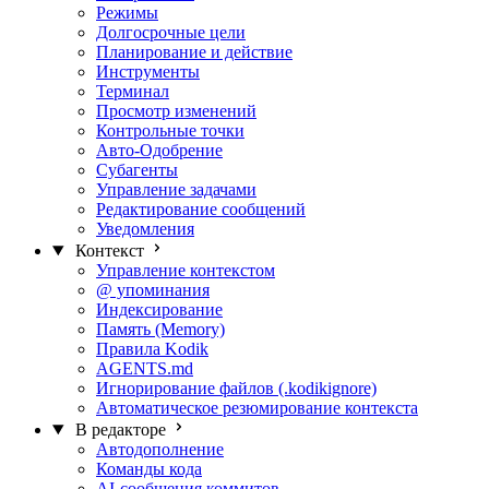
Режимы
Долгосрочные цели
Планирование и действие
Инструменты
Терминал
Просмотр изменений
Контрольные точки
Авто-Одобрение
Субагенты
Управление задачами
Редактирование сообщений
Уведомления
Контекст
Управление контекстом
@ упоминания
Индексирование
Память (Memory)
Правила Kodik
AGENTS.md
Игнорирование файлов (.kodikignore)
Автоматическое резюмирование контекста
В редакторе
Автодополнение
Команды кода
AI-сообщения коммитов