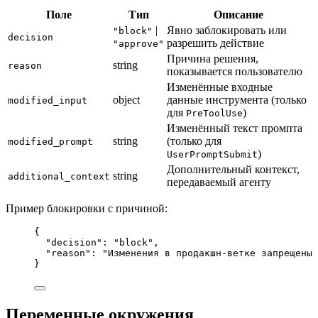
Поле
Тип
Описание
|
Явно заблокировать или
"block"
decision
разрешить действие
"approve"
Причина решения,
string
reason
показывается пользователю
Изменённые входные
object
данные инструмента (только
modified_input
для
)
PreToolUse
Изменённый текст промпта
string
(только для
modified_prompt
)
UserPromptSubmit
Дополнительный контекст,
string
additional_context
передаваемый агенту
Пример блокировки с причиной:
{
"decision"
: 
"
block
"
,
"reason"
: 
"
Изменения в продакшн-ветке запрещены 
}
Переменные окружения