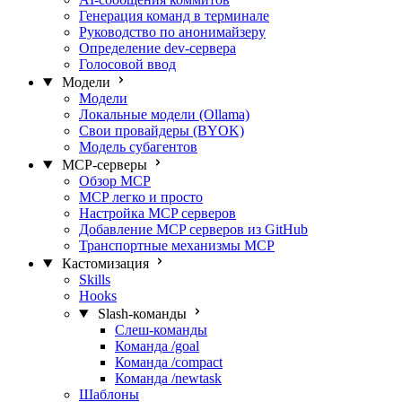
Генерация команд в терминале
Руководство по анонимайзеру
Определение dev-сервера
Голосовой ввод
Модели
Модели
Локальные модели (Ollama)
Свои провайдеры (BYOK)
Модель субагентов
MCP-серверы
Обзор MCP
MCP легко и просто
Настройка MCP серверов
Добавление MCP серверов из GitHub
Транспортные механизмы MCP
Кастомизация
Skills
Hooks
Slash-команды
Слеш-команды
Команда /goal
Команда /compact
Команда /newtask
Шаблоны