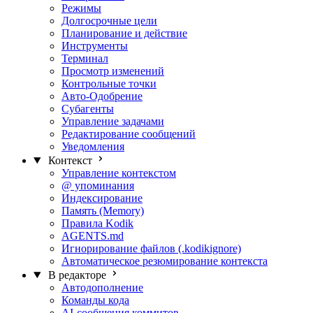
Режимы
Долгосрочные цели
Планирование и действие
Инструменты
Терминал
Просмотр изменений
Контрольные точки
Авто-Одобрение
Субагенты
Управление задачами
Редактирование сообщений
Уведомления
Контекст
Управление контекстом
@ упоминания
Индексирование
Память (Memory)
Правила Kodik
AGENTS.md
Игнорирование файлов (.kodikignore)
Автоматическое резюмирование контекста
В редакторе
Автодополнение
Команды кода
AI-сообщения коммитов